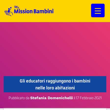
Gli educatori raggiungono i bambini
nelle loro abitazioni
Pubblicato da
il
17 Febbraio 2021
Stefania Domenichelli