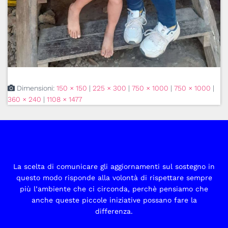
Dimensioni:
150 × 150
|
225 × 300
|
750 × 1000
|
750 × 1000
|
360 × 240
|
1108 × 1477
La scelta di comunicare gli aggiornamenti sul sostegno in
questo modo risponde alla volontà di rispettare sempre
più l’ambiente che ci circonda, perchè pensiamo che
anche queste piccole iniziative possano fare la
differenza.