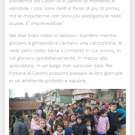
pandemia da Covid-19 in Serbia al momento è
variabile, i casi sono tanti e forse di più di prima,
ma le mascherine non sono
più obbligatorie nelle
scuole. E’ imprevedibile”.
Nei due brevi video si vedono i bambini mentre
giocano a girotondo e cantano una canzoncina: si
vede però molto bene il contesto in cui vivono, in
cui giocano quotidianamente, in mezzo alla
spazzatura, in un luogo non sano per loro. Per
fortuna al Centro possono passare le loro giornate
in un ambiente protetto e salubre.