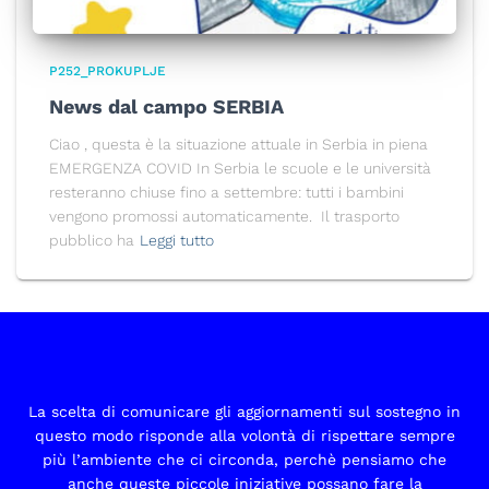
P252_PROKUPLJE
News dal campo SERBIA
Ciao , questa è la situazione attuale in Serbia in piena
EMERGENZA COVID In Serbia le scuole e le università
resteranno chiuse fino a settembre: tutti i bambini
vengono promossi automaticamente. Il trasporto
pubblico ha
Leggi tutto
La scelta di comunicare gli aggiornamenti sul sostegno in
questo modo risponde alla volontà di rispettare sempre
più l’ambiente che ci circonda, perchè pensiamo che
anche queste piccole iniziative possano fare la