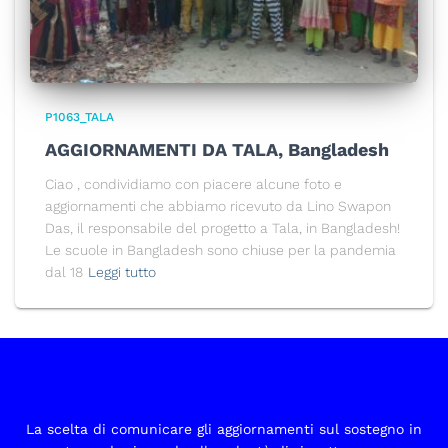
P1063_TALA
AGGIORNAMENTI DA TALA, Bangladesh
Ciao , condividiamo con piacere alcune foto e
aggiornamenti che abbiamo ricevuto da Lino Swapon
Das, il responsabile del progetto a Tala, in Bangladesh!
Le scuole in Bangladesh sono chiuse per la pandemia
dal 18
Leggi tutto
La scelta di comunicare gli aggiornamenti sul sostegno in