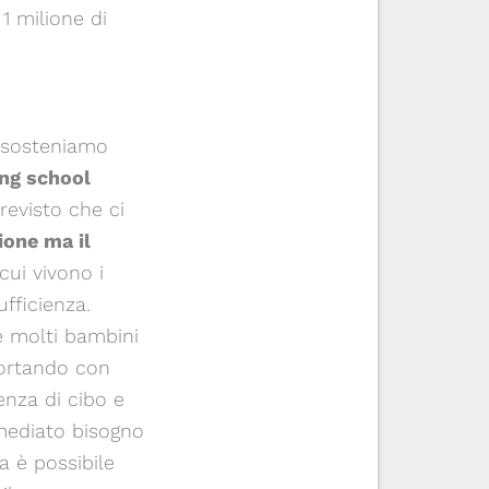
 1 milione di
 sosteniamo
ing school
previsto che ci
ione ma il
n cui vivono i
fficienza.
e molti bambini
portando con
enza di cibo e
ediato bisogno
a è possibile