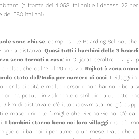
abitanti (a fronte dei 4.058 italiani) e i decessi 22 per
e dei 580 italiani).
cuole sono chiuse
, comprese le Boarding School che
zione a distanza.
Quasi tutti i bambini delle 3 board
anza sono tornati a casa
: in Gujarat peraltro era già 
 scolastiche dal 13 al 29 marzo.
Rajkot è zona aranc
condo stato dell’India per numero di casi
. I villaggi i
o per la siccità e molte persone non hanno cibo a su
 non ha potuto inizialmente distribuire aiuti dato ch
200 km di distanza e c’è il lockdown: stanno già sup
nti e mascherine le famiglie che vivono vicino. C’è car
i.
I bambini stanno bene nei loro villaggi
ma c’è imm
famiglie dei bambini per almeno un mese. Dato che or