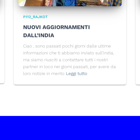
P112_RAJKOT
NUOVI AGGIORNAMENTI
DALL’INDIA
Ciao , sono passati pochi giorni dalle ultime
informazioni che ti abbiamo inviato sull’India,
ma siamo riusciti a contattare tutti i nostri
partner in loco nei giorni passati, per avere da
loro notizie in merito
Leggi tutto