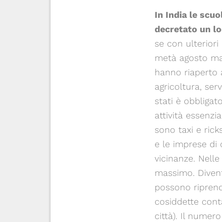
In India le scu
decretato un lo
se con ulterior
metà agosto ma 
hanno riaperto a
agricoltura, serv
stati è obbligat
attività essenzia
sono taxi e rick
e le imprese di 
vicinanze. Nell
massimo. Dive
possono riprende
cosiddette cont
città). Il numer