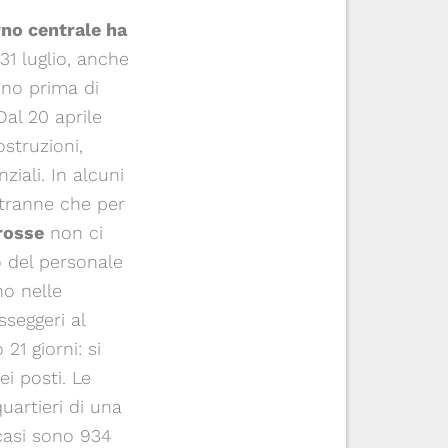
rno centrale ha
 31 luglio, anche
nno prima di
al 20 aprile
struzioni,
ziali. In alcuni
5 tranne che per
rosse
non ci
o del personale
no nelle
seggeri al
21 giorni: si
i posti. Le
artieri di una
 casi sono 934