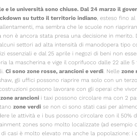
ole e le università sono chiuse. Dal 24 marzo il gove
ckdown su tutto il territorio indiano
, esteso fino al
i allentamenti, ma sembra che le scuole non riaprira
non è ancora stata presa una decisione in merito. D
lcuni settori ad alta intensità di manodopera tipo co
izi essenziali e dal 25 aprile i negozi di beni non essen
oria la mascherina e vige il coprifuoco dalle 22 alle 
li.
Ci sono zone rosse, arancioni e verdi
. Nelle
zone 
shaw, gli uffici possono riaprire ma solo con un terz
costruzioni possono lavorare con gli operai che vivo
e
zone arancioni
i taxi possono circolare ma con 2 pas
ntano
zone
verdi
se non ci sono stati casi per almeno 
re le attività e i bus possono circolare con il 50% de
ainment zones sono molto localizzate (ad esempio qu
o di casi è molto elevato ma anche la popolazione: i