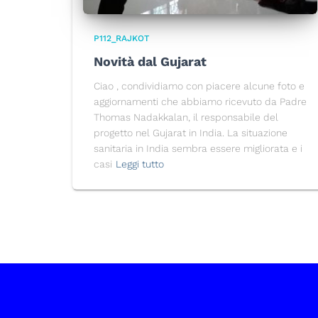
P112_RAJKOT
Novità dal Gujarat
Ciao , condividiamo con piacere alcune foto e
aggiornamenti che abbiamo ricevuto da Padre
Thomas Nadakkalan, il responsabile del
progetto nel Gujarat in India. La situazione
sanitaria in India sembra essere migliorata e i
casi
Leggi tutto