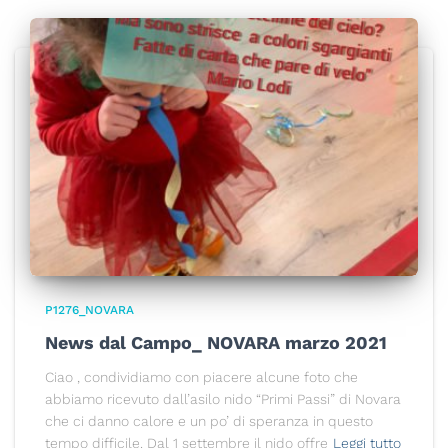
P1276_NOVARA
News dal Campo_ NOVARA marzo 2021
Ciao , condividiamo con piacere alcune foto che
abbiamo ricevuto dall’asilo nido “Primi Passi” di Novara
che ci danno calore e un po’ di speranza in questo
tempo difficile. Dal 1 settembre il nido offre
Leggi tutto