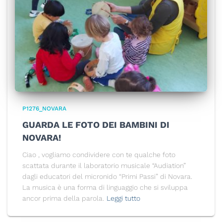
P1276_NOVARA
GUARDA LE FOTO DEI BAMBINI DI
NOVARA!
Ciao , vogliamo condividere con te qualche foto
scattata durante il laboratorio musicale “Audiation”
dagli educatori del micronido “Primi Passi” di Novara.
La musica è una forma di linguaggio che si sviluppa
ancor prima della parola.
Leggi tutto