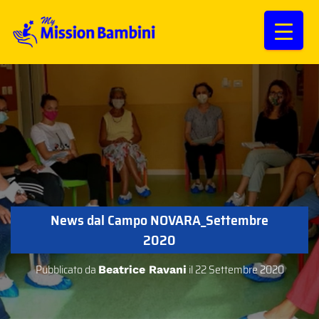
News dal Campo NOVARA_Settembre
2020
Pubblicato da
il
22 Settembre 2020
Beatrice Ravani