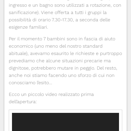
ingresso e un bagno sono utilizzati a rotazione, con
sanificazione). Viene offerta a tutti i gruppi la
possibilità di orario 7.30-17.30, a seconda delle
esigenze familiari.
Per il momento 7 bambini sono in fascia di aiuto
economico (uno meno del nostro standard
abituale), avevamo esaurito le richieste e purtroppo
prevediamo che alcune situazioni precarie ma
dignitose, potrebbero mutare in peggio. Del resto,
anche noi stiamo facendo uno sforzo di cui non
conosciamo l’esito…
Ecco un piccolo video realizzato prima
dell’apertura:
Video
Player